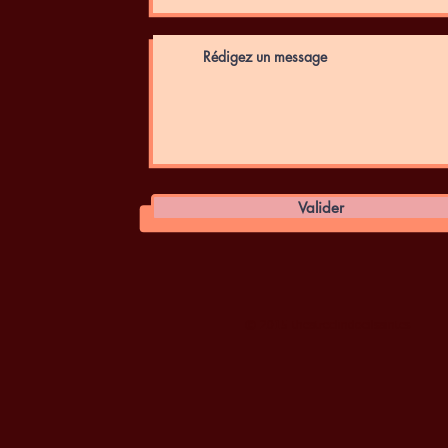
Valider
© 2015 theatreclindoeilsaintes